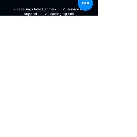
✓ Levering i hele Danmark ✓ Service og
support ✓ Leasing og køb
KØBENHAVNS
Automat salg
Vi leverer vending automater,
betalingsløsninger og intelligente
køleskabe til virksomheder i hele
Danmark og norden
KONTAKT
Københavns Automat Salg
H. J. Holst Vej 6, nr.6
2610 Rødovre
info@koebenhavnsautomatsalg.dk
tlf:
+45 60 17 14 78