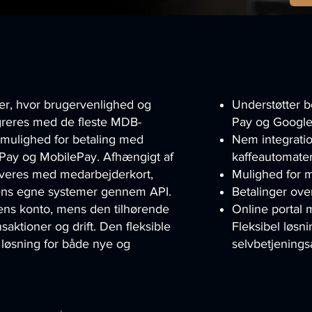
Fordele → Fo
ter, hvor brugervenlighed og
Understøtter 
egreres med de fleste MDB-
Pay og Google
 mulighed for betaling med
Nem integrat
 Pay og MobilePay. Afhængigt af
kaffeautomate
iveres med medarbejderkort,
Mulighed for 
edens egne systemer gennem API.
Betalinger ov
dens konto, mens den tilhørende
Online portal
nsaktioner og drift. Den fleksible
Fleksibel løsn
 løsning for både nye og
selvbetjening