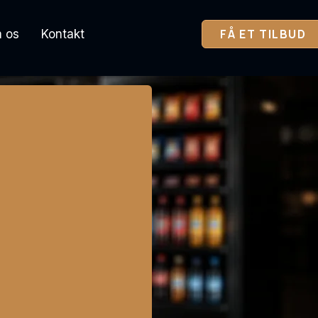
FÅ ET TILBUD
 os
Kontakt