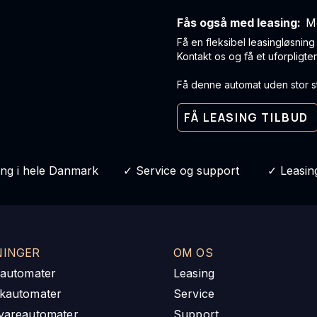
Fås også med leasing:
M
Få en fleksibel leasingløsnin
Kontakt os og få et uforpligte
Få denne automat uden stor st
FÅ LEASING TILBUD
ing i hele Danmark ✓ Service og support ✓ Leasing
NINGER
OM OS
eautomater
Leasing
kautomater
Service
vareautomater
Support