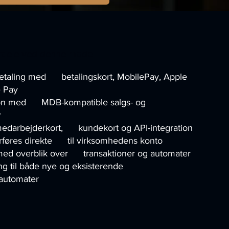
rdele ved denne model
betaling med betalingskort, MobilePay, Apple
 Pay
ion med MDB-kompatible salgs- og
r
medarbejderkort, kundekort og API-integration
erføres direkte til virksomhedens konto
 med overblik over transaktioner og automater
ing til både nye og eksisterende
sautomater