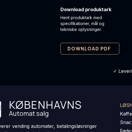
Download produktark
Hent produktark med
specifikationer, mål og
tekniske oplysninger.
DOWNLOAD PDF
✓ Lever
KØBENHAVNS
LØS
Automat salg
Kaff
Snac
everer vending automater, betalingsløsninger
Føde