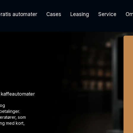
ratis automater
Cases
Leasing
Service
Om
g kaffeautomater
 og
etalinger.
peratører, som
ing med kort,