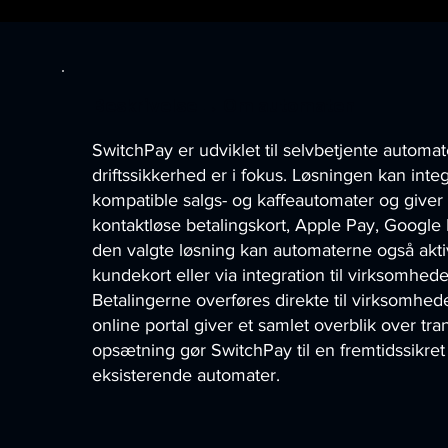
Beskrivelse → Om automaten
SwitchPay er udviklet til selvbetjente automa
driftssikkerhed er i fokus. Løsningen kan int
kompatible salgs- og kaffeautomater og giver
kontaktløse betalingskort, Apple Pay, Google
den valgte løsning kan automaterne også akt
kundekort eller via integration til virksomh
Betalingerne overføres direkte til virksomhe
online portal giver et samlet overblik over tra
opsætning gør SwitchPay til en fremtidssikret
eksisterende automater.