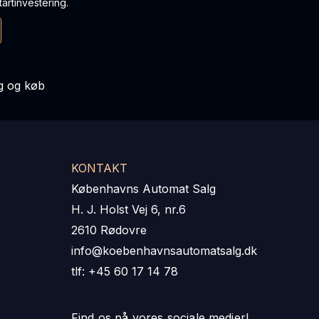
artinvestering.
 og køb
KONTAKT
Københavns Automat Salg
H. J. Holst Vej 6, nr.6
2610 Rødovre
info@koebenhavnsautomatsalg.dk
tlf: +45 60 17 14 78
Find os på vores sociale medier!