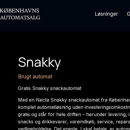
Løsninger
G
Snakky
Brugt automat
Gratis Snakky snackautomat
Med en Necta Snakky snackautomat fra København
komplet automatløsning uden investeringsomkostnin
gratis og står for hele driften – herunder levering, i
snacks og drikkevarer, vareindkøb, service, repar
vedligeholdelse. Det eneste, I skal betale, er aut