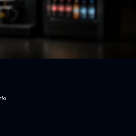
→ Fordele ved denne model
nfo