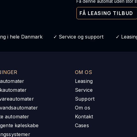
Få denne automat uden stor st
FÅ LEASING TILBUD
ing i hele Danmark ✓ Service og support ✓ Leasing
NINGER
OM OS
eautomater
Leasing
kautomater
Service
vareautomater
Support
vandsautomater
Om os
te automater
Kontakt
ligente køleskabe
Cases
lingssystemer