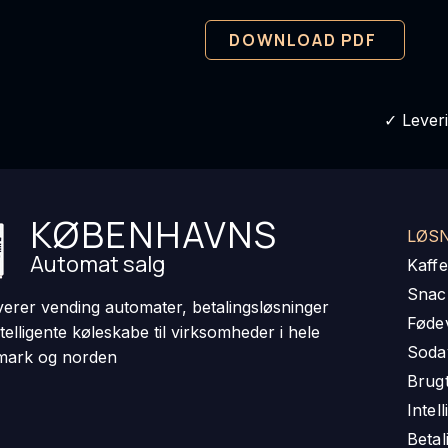
DOWNLOAD PDF
✓ Lever
KØBENHAVNS
LØS
Automat salg
Kaff
Snac
everer vending automater, betalingsløsninger
Føde
telligente køleskabe til virksomheder i hele
Soda
ark og norden
Brug
Intel
Beta