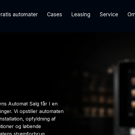
ratis automater
Cases
Leasing
Service
Om
s Automat Salg får I en
ger. Vi opstiller automaten
nstallation, opfyldning af
ationer og løbende
omatens strømforbrug.