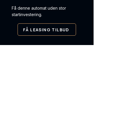
Få denne automat uden stor
startinvestering.
FÅ LEASING TILBUD
✓ Levering i hele Danmark ✓
Service og support ✓ Leasing
og køb
KØBENHAVNS
Automat salg
Vi leverer vending automater,
betalingsløsninger og intelligente
køleskabe til virksomheder i hele
Danmark og norden