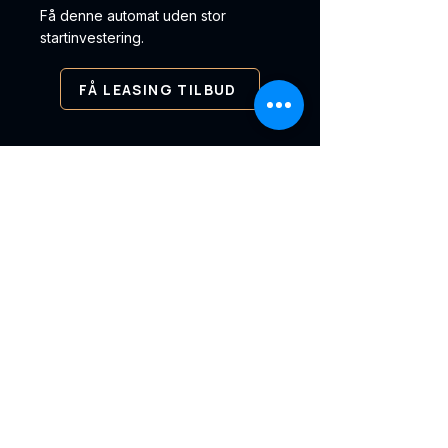
Få denne automat uden stor
startinvestering.
FÅ LEASING TILBUD
✓ Levering i hele Danmark ✓
Service og support ✓ Leasing
og køb
KØBENHAVNS
Automat salg
Vi leverer vending automater,
betalingsløsninger og intelligente
køleskabe til virksomheder i hele
Danmark og norden