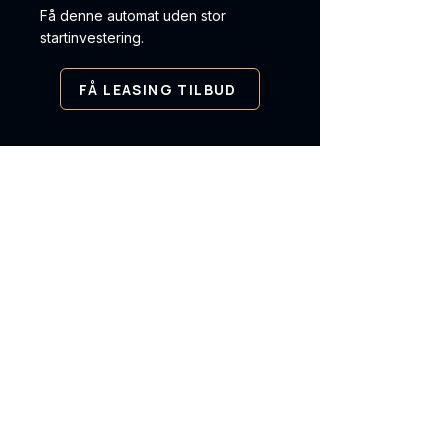
Få denne automat uden stor
startinvestering.
FÅ LEASING TILBUD
✓ Levering i hele Danmark ✓
Service og support ✓ Leasing
og køb
KØBENHAVNS
Automat salg
Vi leverer vending automater,
betalingsløsninger og intelligente
køleskabe til virksomheder i hele
Danmark og norden