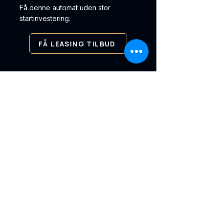
Få denne automat uden stor
startinvestering.
FÅ LEASING TILBUD
✓ Levering i hele Danmark ✓
Service og support ✓ Leasing
og køb
KØBENHAVNS
Automat salg
Vi leverer vending automater,
betalingsløsninger og intelligente
køleskabe til virksomheder i hele
Danmark og norden