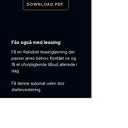
DOWNLOAD PDF
Fås også med leasing:
Få en fleksibel leasingløsning der
passer jeres behov. Kontakt os og
få et uforpligtende tilbud allerede i
dag.
Få denne automat uden stor
startinvestering.
FÅ LEASING TILBUD
✓ Levering i hele Danmark ✓