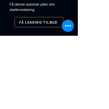
Få denne automat uden stor
startinvestering.
FÅ LEASING TILBUD
✓ Levering i hele Danmark ✓
Service og support ✓ Leasing
og køb
KØBENHAVNS
Automat salg
Vi leverer vending automater,
betalingsløsninger og intelligente
køleskabe til virksomheder i hele
Danmark og norden