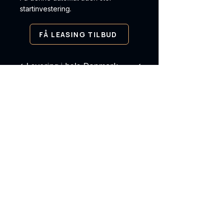
startinvestering.
FÅ LEASING TILBUD
✓ Levering i hele Danmark ✓
Service og support ✓ Leasing
og køb
KØBENHAVNS
Automat salg
Vi leverer vending automater,
betalingsløsninger og intelligente
køleskabe til virksomheder i hele
Danmark og norden
KONTAKT